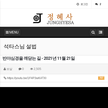
로그인
2
MENU
석타스님 설법
반야심경을 깨닫는 길 - 2021년 11월 21일
보살
0
2,505
https://youtu.be/1F4P3wK4TXI
767