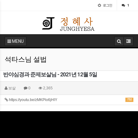
로그인
1
MENU
석타스님 설법
반야심경과 준제보살님 - 2021년 12월 5일
보살
0
2,365
https://youtu.be/zMKPlo6jHIY
752