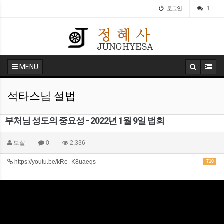
로그인
1
MENU
석타스님 설법
부처님 성도의 중요성 - 2022년 1월 9일 법회
보살
0
2,336
https://youtu.be/kRe_K8uaeqs
710